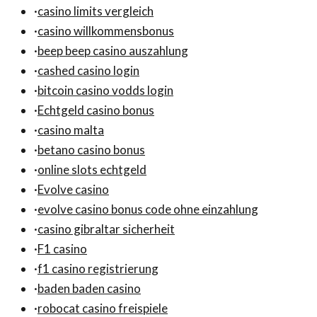
·
casino limits vergleich
·
casino willkommensbonus
·
beep beep casino auszahlung
·
cashed casino login
·
bitcoin casino vodds login
·
Echtgeld casino bonus
·
casino malta
·
betano casino bonus
·
online slots echtgeld
·
Evolve casino
·
evolve casino bonus code ohne einzahlung
·
casino gibraltar sicherheit
·
F1 casino
·
f1 casino registrierung
·
baden baden casino
·
robocat casino freispiele