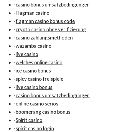
·
casino bonus umsatzbedingungen
·
Flagman casino
·
flagman casino bonus code
·
crypto casino ohne verifizierung
·
casino zahlungsmethoden
·
wazamba casino
·
live casino
·
welches online casino
·
ice casino bonus
·
spicy casino freispiele
·
live casino bonus
·
casino bonus umsatzbedingungen
·
online casino seriös
·
boomerang casino bonus
·
Spirit casino
·
spirit casino login