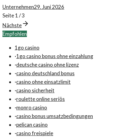
Unternehmen
29. Juni 2026
Seite
1
/
3
Nächste
Empfohlen
1go casino
·
1go casino bonus ohne einzahlung
·
deutsche casino ohne lizenz
·
casino deutschland bonus
·
casino ohne einsatzlimit
·
casino sicherheit
·
roulette online seriös
·
monro casino
·
casino bonus umsatzbedingungen
·
pelican casino
·
casino freispiele