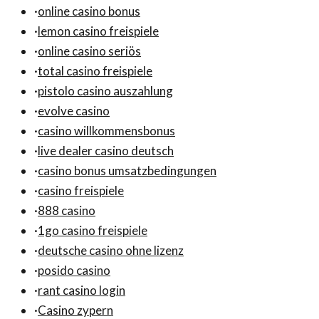
·
online casino bonus
·
lemon casino freispiele
·
online casino seriös
·
total casino freispiele
·
pistolo casino auszahlung
·
evolve casino
·
casino willkommensbonus
·
live dealer casino deutsch
·
casino bonus umsatzbedingungen
·
casino freispiele
·
888 casino
·
1go casino freispiele
·
deutsche casino ohne lizenz
·
posido casino
·
rant casino login
·
Casino zypern