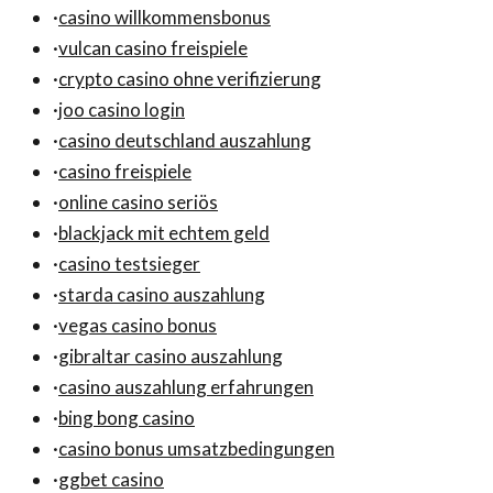
·
casino willkommensbonus
·
vulcan casino freispiele
·
crypto casino ohne verifizierung
·
joo casino login
·
casino deutschland auszahlung
·
casino freispiele
·
online casino seriös
·
blackjack mit echtem geld
·
casino testsieger
·
starda casino auszahlung
·
vegas casino bonus
·
gibraltar casino auszahlung
·
casino auszahlung erfahrungen
·
bing bong casino
·
casino bonus umsatzbedingungen
·
ggbet casino