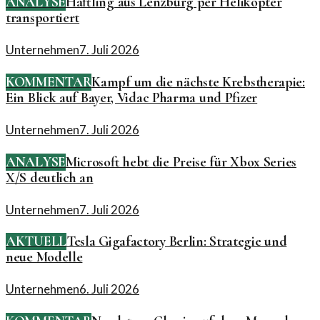
ANALYSE
Häftling aus Lenzburg per Helikopter
transportiert
Unternehmen
7. Juli 2026
KOMMENTAR
Kampf um die nächste Krebstherapie:
Ein Blick auf Bayer, Vidac Pharma und Pfizer
Unternehmen
7. Juli 2026
ANALYSE
Microsoft hebt die Preise für Xbox Series
X/S deutlich an
Unternehmen
7. Juli 2026
AKTUELL
Tesla Gigafactory Berlin: Strategie und
neue Modelle
Unternehmen
6. Juli 2026