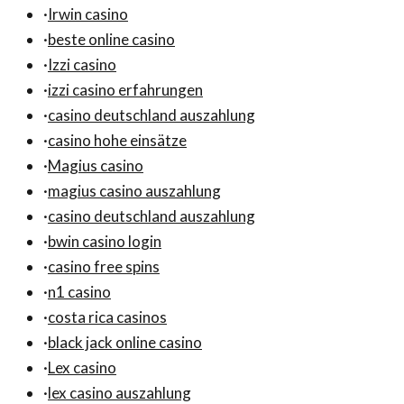
·
Irwin casino
·
beste online casino
·
Izzi casino
·
izzi casino erfahrungen
·
casino deutschland auszahlung
·
casino hohe einsätze
·
Magius casino
·
magius casino auszahlung
·
casino deutschland auszahlung
·
bwin casino login
·
casino free spins
·
n1 casino
·
costa rica casinos
·
black jack online casino
·
Lex casino
·
lex casino auszahlung