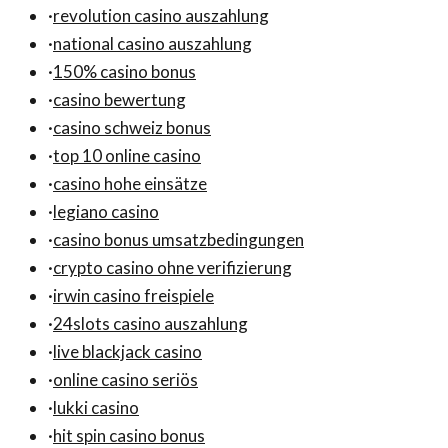
·
revolution casino auszahlung
·
national casino auszahlung
·
150% casino bonus
·
casino bewertung
·
casino schweiz bonus
·
top 10 online casino
·
casino hohe einsätze
·
legiano casino
·
casino bonus umsatzbedingungen
·
crypto casino ohne verifizierung
·
irwin casino freispiele
·
24slots casino auszahlung
·
live blackjack casino
·
online casino seriös
·
lukki casino
·
hit spin casino bonus