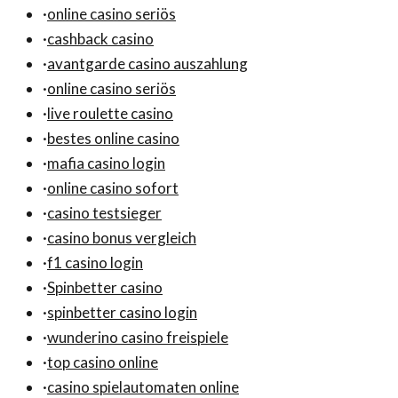
·
online casino seriös
·
cashback casino
·
avantgarde casino auszahlung
·
online casino seriös
·
live roulette casino
·
bestes online casino
·
mafia casino login
·
online casino sofort
·
casino testsieger
·
casino bonus vergleich
·
f1 casino login
·
Spinbetter casino
·
spinbetter casino login
·
wunderino casino freispiele
·
top casino online
·
casino spielautomaten online