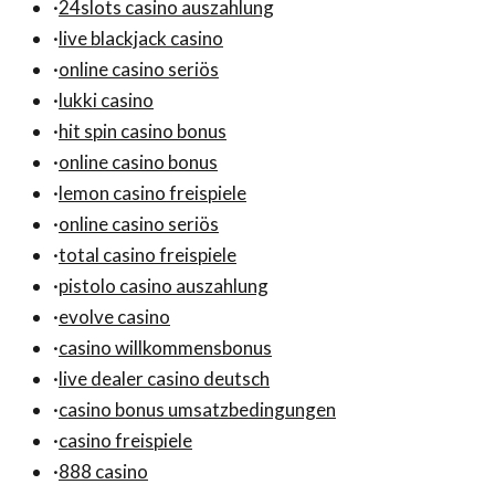
·
24slots casino auszahlung
·
live blackjack casino
·
online casino seriös
·
lukki casino
·
hit spin casino bonus
·
online casino bonus
·
lemon casino freispiele
·
online casino seriös
·
total casino freispiele
·
pistolo casino auszahlung
·
evolve casino
·
casino willkommensbonus
·
live dealer casino deutsch
·
casino bonus umsatzbedingungen
·
casino freispiele
·
888 casino