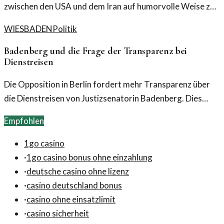
zwischen den USA und dem Iran auf humorvolle Weise zur
Sprache und lässt Donald Trump nicht ungeschoren.
WIESBADEN
Politik
Badenberg und die Frage der Transparenz bei
Dienstreisen
Die Opposition in Berlin fordert mehr Transparenz über
die Dienstreisen von Justizsenatorin Badenberg. Dies
wirft Fragen über die politische Verantwortung und
Empfohlen
Rechenschaftspflicht auf.
1go casino
·
1go casino bonus ohne einzahlung
·
deutsche casino ohne lizenz
·
casino deutschland bonus
·
casino ohne einsatzlimit
·
casino sicherheit