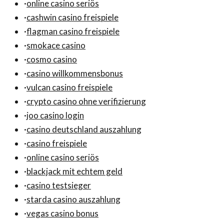
·
online casino seriös
·
cashwin casino freispiele
·
flagman casino freispiele
·
smokace casino
·
cosmo casino
·
casino willkommensbonus
·
vulcan casino freispiele
·
crypto casino ohne verifizierung
·
joo casino login
·
casino deutschland auszahlung
·
casino freispiele
·
online casino seriös
·
blackjack mit echtem geld
·
casino testsieger
·
starda casino auszahlung
·
vegas casino bonus