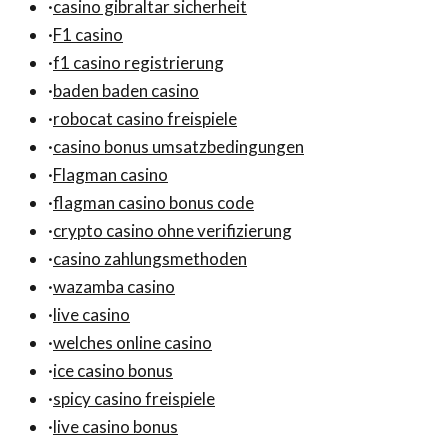
·
casino gibraltar sicherheit
·
F1 casino
·
f1 casino registrierung
·
baden baden casino
·
robocat casino freispiele
·
casino bonus umsatzbedingungen
·
Flagman casino
·
flagman casino bonus code
·
crypto casino ohne verifizierung
·
casino zahlungsmethoden
·
wazamba casino
·
live casino
·
welches online casino
·
ice casino bonus
·
spicy casino freispiele
·
live casino bonus