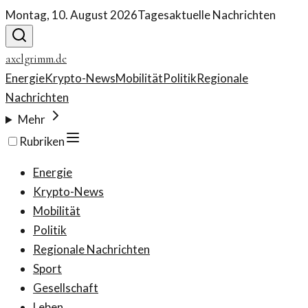
Montag, 10. August 2026
Tagesaktuelle Nachrichten
axelgrimm.de
Energie
Krypto-News
Mobilität
Politik
Regionale
Nachrichten
Mehr
Rubriken
Energie
Krypto-News
Mobilität
Politik
Regionale Nachrichten
Sport
Gesellschaft
Leben