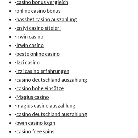
·
casino bonus vergleich
·
online casino bonus
·
bassbet casino auszahlung
·
en iyi casino siteleri
·
irwin casino
·
Irwin casino
·
beste online casino
·
Izzi casino
·
izzi casino erfahrungen
·
casino deutschland auszahlung
·
casino hohe einsätze
·
Magius casino
·
magius casino auszahlung
·
casino deutschland auszahlung
·
bwin casino login
·
casino free spins