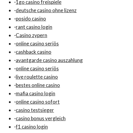
·
1go casino freispiele
·
deutsche casino ohne lizenz
·
posido casino
·
rant casino login
·
Casino zypern
·
online casino seriös
·
cashback casino
·
avantgarde casino auszahlung
·
online casino seriös
·
live roulette casino
·
bestes online casino
·
mafia casino login
·
online casino sofort
·
casino testsieger
·
casino bonus vergleich
·
f1 casino login