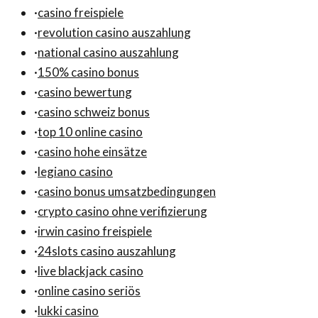
·
casino freispiele
·
revolution casino auszahlung
·
national casino auszahlung
·
150% casino bonus
·
casino bewertung
·
casino schweiz bonus
·
top 10 online casino
·
casino hohe einsätze
·
legiano casino
·
casino bonus umsatzbedingungen
·
crypto casino ohne verifizierung
·
irwin casino freispiele
·
24slots casino auszahlung
·
live blackjack casino
·
online casino seriös
·
lukki casino