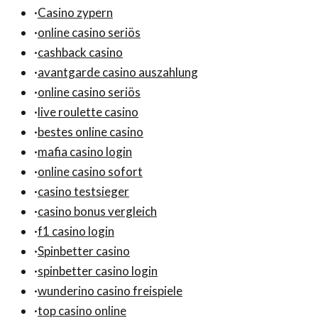
·
Casino zypern
·
online casino seriös
·
cashback casino
·
avantgarde casino auszahlung
·
online casino seriös
·
live roulette casino
·
bestes online casino
·
mafia casino login
·
online casino sofort
·
casino testsieger
·
casino bonus vergleich
·
f1 casino login
·
Spinbetter casino
·
spinbetter casino login
·
wunderino casino freispiele
·
top casino online