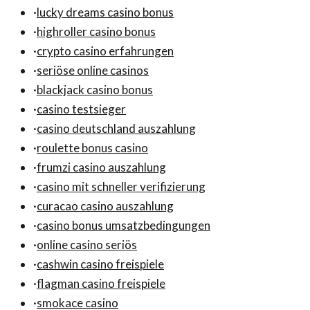
·
lucky dreams casino bonus
·
highroller casino bonus
·
crypto casino erfahrungen
·
seriöse online casinos
·
blackjack casino bonus
·
casino testsieger
·
casino deutschland auszahlung
·
roulette bonus casino
·
frumzi casino auszahlung
·
casino mit schneller verifizierung
·
curacao casino auszahlung
·
casino bonus umsatzbedingungen
·
online casino seriös
·
cashwin casino freispiele
·
flagman casino freispiele
·
smokace casino