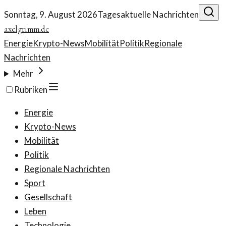
Sonntag, 9. August 2026
Tagesaktuelle Nachrichten
axelgrimm.de
Energie
Krypto-News
Mobilität
Politik
Regionale
Nachrichten
Mehr
Rubriken
Energie
Krypto-News
Mobilität
Politik
Regionale Nachrichten
Sport
Gesellschaft
Leben
Technologie