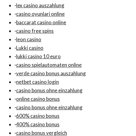
·
lex casino auszahlung
·
casino oyunlari online
·
baccarat casino online
·
casino free spins
·
leon casino
·
Lukki casino
·
lukki casino 10 euro
·
casino spielautomaten online
·
verde casino bonus auszahlung
·
netbet casino login
·
casino bonus ohne einzahlung
·
online casino bonus
·
casino bonus ohne einzahlung
·
600% casino bonus
·
400% casino bonus
·
casino bonus vergleich