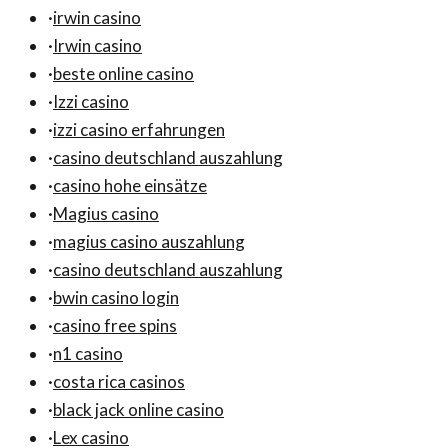
·
irwin casino
·
Irwin casino
·
beste online casino
·
Izzi casino
·
izzi casino erfahrungen
·
casino deutschland auszahlung
·
casino hohe einsätze
·
Magius casino
·
magius casino auszahlung
·
casino deutschland auszahlung
·
bwin casino login
·
casino free spins
·
n1 casino
·
costa rica casinos
·
black jack online casino
·
Lex casino