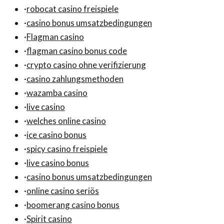
·
robocat casino freispiele
·
casino bonus umsatzbedingungen
·
Flagman casino
·
flagman casino bonus code
·
crypto casino ohne verifizierung
·
casino zahlungsmethoden
·
wazamba casino
·
live casino
·
welches online casino
·
ice casino bonus
·
spicy casino freispiele
·
live casino bonus
·
casino bonus umsatzbedingungen
·
online casino seriös
·
boomerang casino bonus
·
Spirit casino