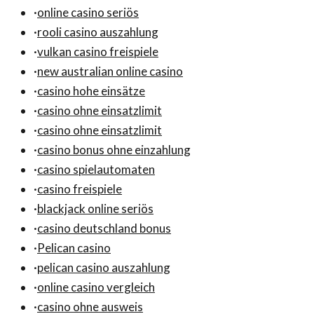
·
online casino seriös
·
rooli casino auszahlung
·
vulkan casino freispiele
·
new australian online casino
·
casino hohe einsätze
·
casino ohne einsatzlimit
·
casino ohne einsatzlimit
·
casino bonus ohne einzahlung
·
casino spielautomaten
·
casino freispiele
·
blackjack online seriös
·
casino deutschland bonus
·
Pelican casino
·
pelican casino auszahlung
·
online casino vergleich
·
casino ohne ausweis