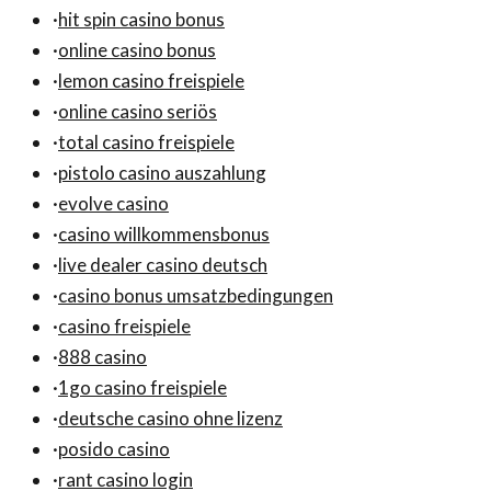
·
hit spin casino bonus
·
online casino bonus
·
lemon casino freispiele
·
online casino seriös
·
total casino freispiele
·
pistolo casino auszahlung
·
evolve casino
·
casino willkommensbonus
·
live dealer casino deutsch
·
casino bonus umsatzbedingungen
·
casino freispiele
·
888 casino
·
1go casino freispiele
·
deutsche casino ohne lizenz
·
posido casino
·
rant casino login