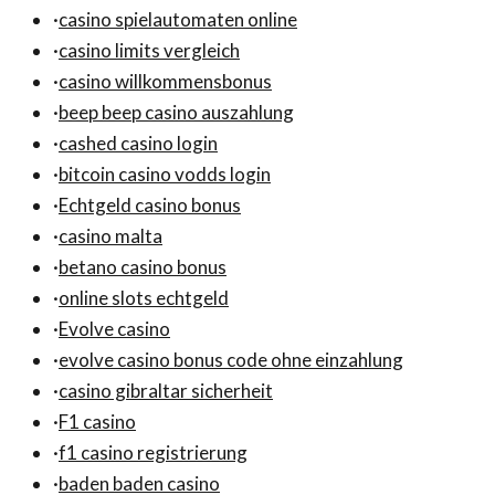
·
casino spielautomaten online
·
casino limits vergleich
·
casino willkommensbonus
·
beep beep casino auszahlung
·
cashed casino login
·
bitcoin casino vodds login
·
Echtgeld casino bonus
·
casino malta
·
betano casino bonus
·
online slots echtgeld
·
Evolve casino
·
evolve casino bonus code ohne einzahlung
·
casino gibraltar sicherheit
·
F1 casino
·
f1 casino registrierung
·
baden baden casino