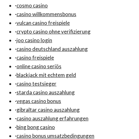
·
cosmo casino
·
casino willkommensbonus
·
vulcan casino freispiele
·
crypto casino ohne verifizierung
·
joo casino login
·
casino deutschland auszahlung
·
casino freispiele
·
online casino seriös
·
blackjack mit echtem geld
·
casino testsieger
·
starda casino auszahlung
·
vegas casino bonus
·
gibraltar casino auszahlung
·
casino auszahlung erfahrungen
·
bing bong casino
·
casino bonus umsatzbedingungen