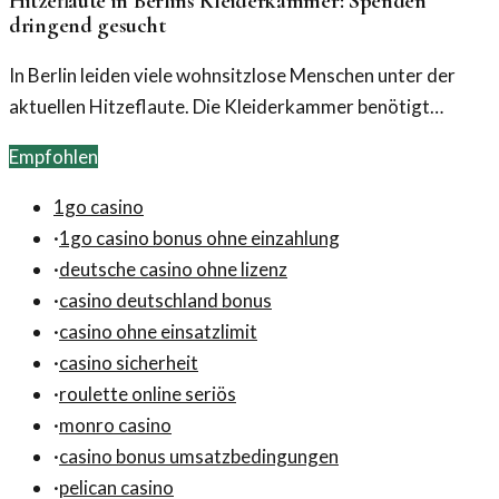
Hitzeflaute in Berlins Kleiderkammer: Spenden
dringend gesucht
In Berlin leiden viele wohnsitzlose Menschen unter der
aktuellen Hitzeflaute. Die Kleiderkammer benötigt
dringend Spenden, um Hilfe bieten zu können.
Empfohlen
1go casino
·
1go casino bonus ohne einzahlung
·
deutsche casino ohne lizenz
·
casino deutschland bonus
·
casino ohne einsatzlimit
·
casino sicherheit
·
roulette online seriös
·
monro casino
·
casino bonus umsatzbedingungen
·
pelican casino