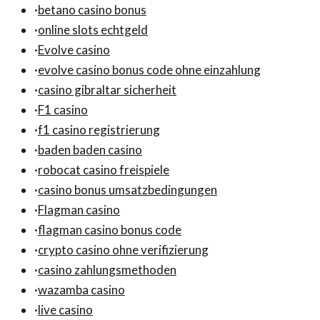
·
betano casino bonus
·
online slots echtgeld
·
Evolve casino
·
evolve casino bonus code ohne einzahlung
·
casino gibraltar sicherheit
·
F1 casino
·
f1 casino registrierung
·
baden baden casino
·
robocat casino freispiele
·
casino bonus umsatzbedingungen
·
Flagman casino
·
flagman casino bonus code
·
crypto casino ohne verifizierung
·
casino zahlungsmethoden
·
wazamba casino
·
live casino