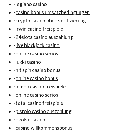
·
legiano casino
·
casino bonus umsatzbedingungen
·
crypto casino ohne verifizierung
·
irwin casino freispiele
·
24slots casino auszahlung
·
live blackjack casino
·
online casino seriös
·
lukki casino
·
hit spin casino bonus
·
online casino bonus
·
lemon casino freispiele
·
online casino seriös
·
total casino freispiele
·
pistolo casino auszahlung
·
evolve casino
·
casino willkommensbonus