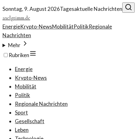
Sonntag, 9. August 2026
Tagesaktuelle Nachrichten
axelgrimm.de
Energie
Krypto-News
Mobilität
Politik
Regionale
Nachrichten
Mehr
Rubriken
Energie
Krypto-News
Mobilität
Politik
Regionale Nachrichten
Sport
Gesellschaft
Leben
Technologie