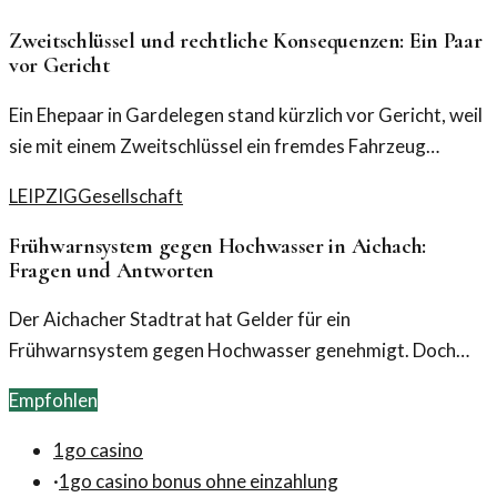
Festlichkeit und organisatorischem Aufwand wird immer
schwieriger.
Zweitschlüssel und rechtliche Konsequenzen: Ein Paar
vor Gericht
Ein Ehepaar in Gardelegen stand kürzlich vor Gericht, weil
sie mit einem Zweitschlüssel ein fremdes Fahrzeug
bewegt hatten. Das Urteil wirft Fragen zur Wahrnehmung
LEIPZIG
Gesellschaft
von Eigentum und Recht auf.
Frühwarnsystem gegen Hochwasser in Aichach:
Fragen und Antworten
Der Aichacher Stadtrat hat Gelder für ein
Frühwarnsystem gegen Hochwasser genehmigt. Doch
viele Fragen stehen noch im Raum, die dringend geklärt
Empfohlen
werden müssen.
1go casino
·
1go casino bonus ohne einzahlung