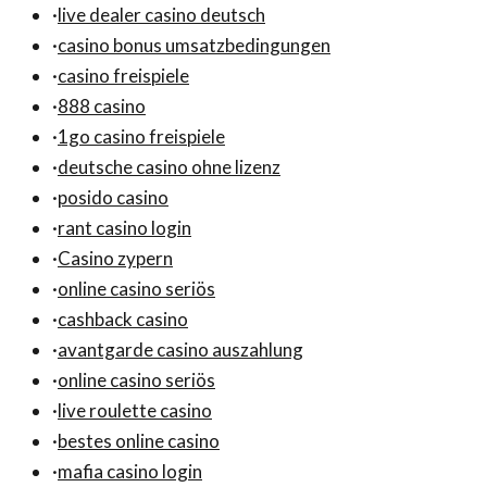
·
live dealer casino deutsch
·
casino bonus umsatzbedingungen
·
casino freispiele
·
888 casino
·
1go casino freispiele
·
deutsche casino ohne lizenz
·
posido casino
·
rant casino login
·
Casino zypern
·
online casino seriös
·
cashback casino
·
avantgarde casino auszahlung
·
online casino seriös
·
live roulette casino
·
bestes online casino
·
mafia casino login