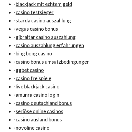
·
blackjack mit echtem geld
·
casino testsieger
·
starda casino auszahlung
·
vegas casino bonus
·
gibraltar casino auszahlung
·
casino auszahlung erfahrungen
·
bing bong casino
·
casino bonus umsatzbedingungen
·
ggbet casino
·
casino freispiele
·
live blackjack casino
·
amunra casino login
·
casino deutschland bonus
·
seriöse online casinos
·
casino ausland bonus
·
novoline casino