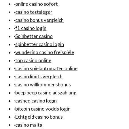
·
online casino sofort
·
casino testsieger
·
casino bonus vergleich
·
f1 casino login
·
Spinbetter casino
·
spinbetter casino login
·
wunderino casino freispiele
·
top casino online
·
casino spielautomaten online
·
casino limits vergleich
·
casino willkommensbonus
·
beep beep casino auszahlung
·
cashed casino login
·
bitcoin casino vodds login
·
Echtgeld casino bonus
·
casino malta