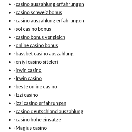
·
casino auszahlung erfahrungen
·
casino schweiz bonus
·
casino auszahlung erfahrungen
·
sol casino bonus
·
casino bonus vergleich
·
online casino bonus
·
bassbet casino auszahlung
·
en iyi casino siteleri
·
irwin casino
·
Irwin casino
·
beste online casino
·
Izzi casino
·
izzi casino erfahrungen
·
casino deutschland auszahlung
·
casino hohe einsätze
·
Magius casino