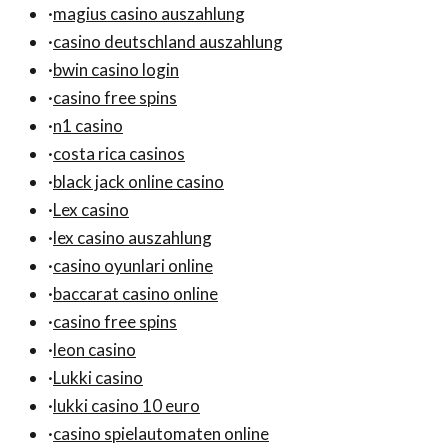
·
magius casino auszahlung
·
casino deutschland auszahlung
·
bwin casino login
·
casino free spins
·
n1 casino
·
costa rica casinos
·
black jack online casino
·
Lex casino
·
lex casino auszahlung
·
casino oyunlari online
·
baccarat casino online
·
casino free spins
·
leon casino
·
Lukki casino
·
lukki casino 10 euro
·
casino spielautomaten online