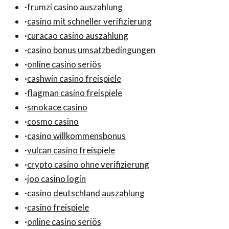
·
frumzi casino auszahlung
·
casino mit schneller verifizierung
·
curacao casino auszahlung
·
casino bonus umsatzbedingungen
·
online casino seriös
·
cashwin casino freispiele
·
flagman casino freispiele
·
smokace casino
·
cosmo casino
·
casino willkommensbonus
·
vulcan casino freispiele
·
crypto casino ohne verifizierung
·
joo casino login
·
casino deutschland auszahlung
·
casino freispiele
·
online casino seriös