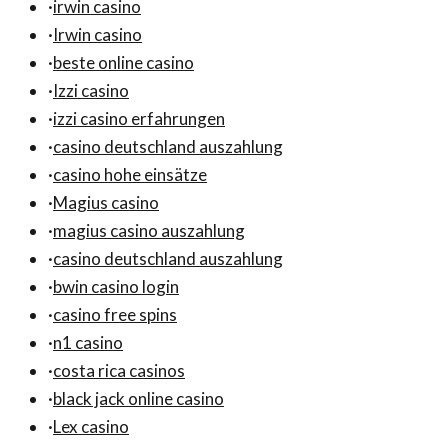
·
irwin casino
·
Irwin casino
·
beste online casino
·
Izzi casino
·
izzi casino erfahrungen
·
casino deutschland auszahlung
·
casino hohe einsätze
·
Magius casino
·
magius casino auszahlung
·
casino deutschland auszahlung
·
bwin casino login
·
casino free spins
·
n1 casino
·
costa rica casinos
·
black jack online casino
·
Lex casino