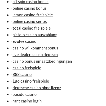
·
hit spin casino bonus
·
online casino bonus
·
lemon casino freispiele
·
online casino seriös
·
total casino freispiele
·
pistolo casino auszahlung
·
evolve casino
·
casino willkommensbonus
·
live dealer casino deutsch
·
casino bonus umsatzbedingungen
·
casino freispiele
·
888 casino
·
1go casino freispiele
·
deutsche casino ohne lizenz
·
posido casino
·
rant casino login