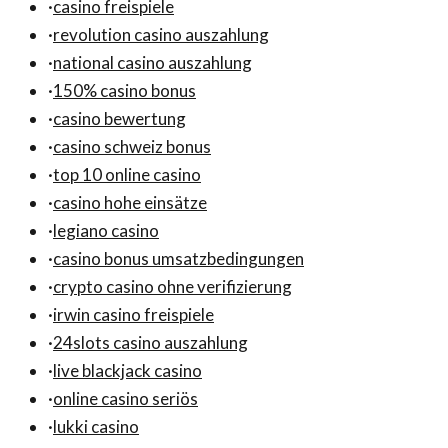
·
casino freispiele
·
revolution casino auszahlung
·
national casino auszahlung
·
150% casino bonus
·
casino bewertung
·
casino schweiz bonus
·
top 10 online casino
·
casino hohe einsätze
·
legiano casino
·
casino bonus umsatzbedingungen
·
crypto casino ohne verifizierung
·
irwin casino freispiele
·
24slots casino auszahlung
·
live blackjack casino
·
online casino seriös
·
lukki casino