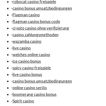
·
robocat casino freispiele
·
casino bonus umsatzbedingungen
·
Flagman casino
·
flagman casino bonus code
·
crypto casino ohne verifizierung
·
casino zahlungsmethoden
·
wazamba casino
·
live casino
·
welches online casino
·
ice casino bonus
·
spicy casino freispiele
·
live casino bonus
·
casino bonus umsatzbedingungen
·
online casino seriös
·
boomerang casino bonus
·
Spirit casino