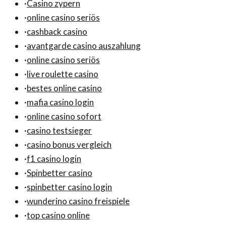
·
Casino zypern
·
online casino seriös
·
cashback casino
·
avantgarde casino auszahlung
·
online casino seriös
·
live roulette casino
·
bestes online casino
·
mafia casino login
·
online casino sofort
·
casino testsieger
·
casino bonus vergleich
·
f1 casino login
·
Spinbetter casino
·
spinbetter casino login
·
wunderino casino freispiele
·
top casino online