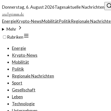
Donnerstag, 6. August 2026
Tagesaktuelle Nachrichten
axelgrimm.de
Energie
Krypto-News
Mobilität
Politik
Regionale Nachrichte
Mehr
Rubriken
Energie
Krypto-News
Mobilität
Politik
Regionale Nachrichten
Sport
Gesellschaft
Leben
Technologie
Unternehmen